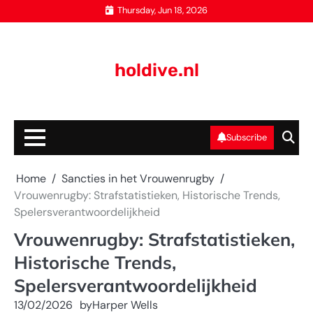
Skip
Thursday, Jun 18, 2026
to
content
holdive.nl
Subscribe
Home
Sancties in het Vrouwenrugby
Vrouwenrugby: Strafstatistieken, Historische Trends,
Spelersverantwoordelijkheid
Vrouwenrugby: Strafstatistieken,
Historische Trends,
Spelersverantwoordelijkheid
13/02/2026
by
Harper Wells