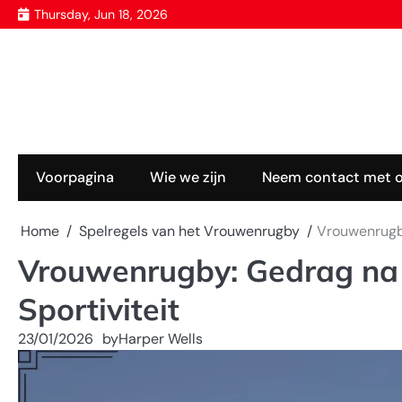
Skip
Thursday, Jun 18, 2026
to
content
Voorpagina
Wie we zijn
Neem contact met 
Home
Spelregels van het Vrouwenrugby
Vrouwenrugby
Vrouwenrugby: Gedrag na 
Sportiviteit
23/01/2026
by
Harper Wells