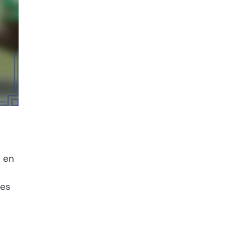
n en
ies