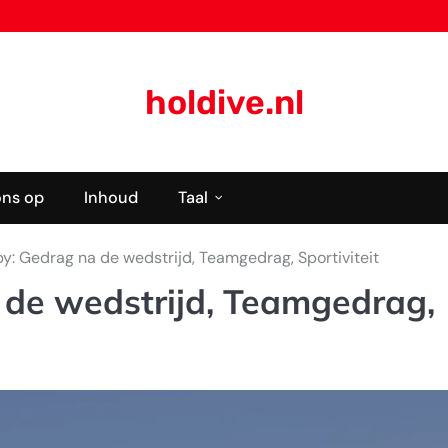
holdive.nl
ons op
Inhoud
Taal
: Gedrag na de wedstrijd, Teamgedrag, Sportiviteit
de wedstrijd, Teamgedrag,