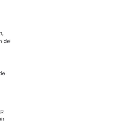
n,
n de
 de
op
an