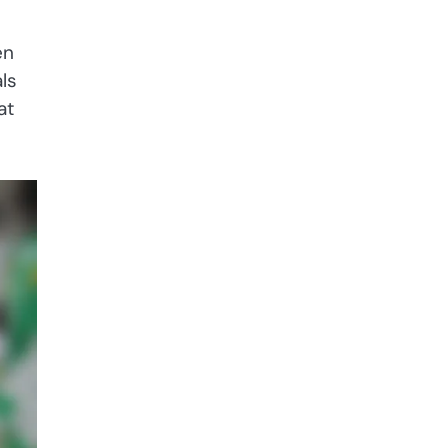
en
ls
at