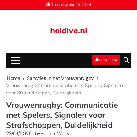
Skip
Thursday, Jun 18, 2026
to
content
holdive.nl
Subscribe
Home
Sancties in het Vrouwenrugby
Vrouwenrugby: Communicatie met Spelers, Signalen
voor Strafschoppen, Duidelijkheid
Vrouwenrugby: Communicatie
met Spelers, Signalen voor
Strafschoppen, Duidelijkheid
23/01/2026
by
Harper Wells